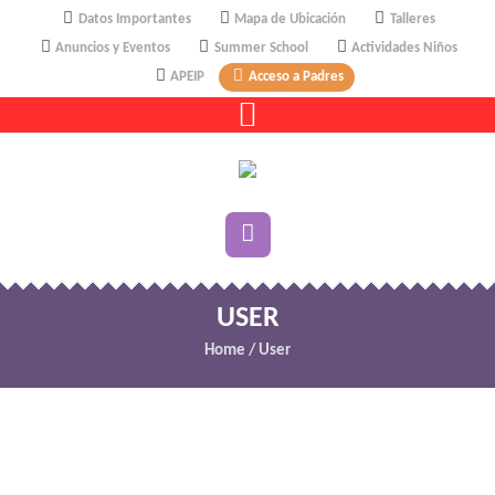
Datos Importantes
Mapa de Ubicación
Talleres
Anuncios y Eventos
Summer School
Actividades Niños
APEIP
Acceso a Padres
USER
Home
/
User
ohqimax