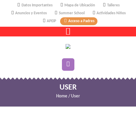
Datos Importantes
Mapa de Ubicación
Talleres
Anuncios y Eventos
Summer School
Actividades Niños
APEIP
Acceso a Padres
USER
Home
/
User
ohqimax