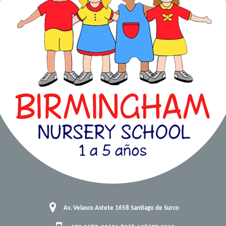
Av. Velasco Astete 1658 Santiago de Surco