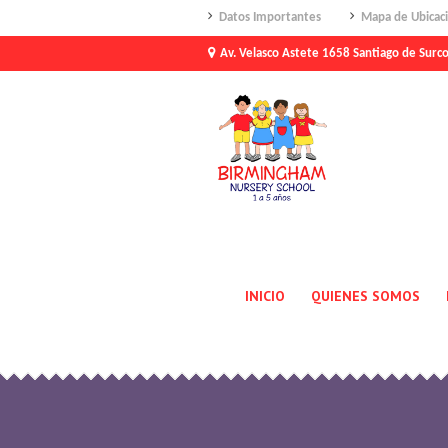
Datos Importantes
Mapa de Ubicac
Av. Velasco Astete 1658 Santiago de Surc
INICIO
QUIENES SOMOS