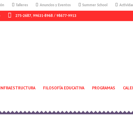
ión
Talleres
Anuncios y Eventos
Summer School
Activida
o
275-2687, 99631-8968 / 98677-9913
USER
Home
/
User
INFRAESTRUCTURA
FILOSOFÍA EDUCATIVA
PROGRAMAS
CALE