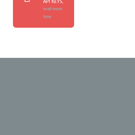
API KEYS,
read more
how