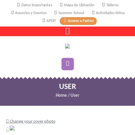
Datos Importantes
Mapa de Ubicación
Talleres
Anuncios y Eventos
Summer School
Actividades Niños
APEIP
Acceso a Padres
USER
Home
/
User
Change your cover photo