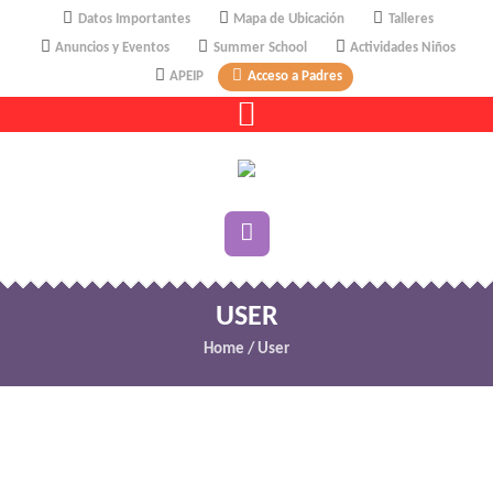
Datos Importantes
Mapa de Ubicación
Talleres
Anuncios y Eventos
Summer School
Actividades Niños
APEIP
Acceso a Padres
USER
Home
/
User
uyehnzrn