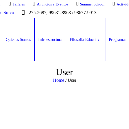
n
Talleres
Anuncios y Eventos
Summer School
Activid
de Surco
275-2687, 99631-8968 / 98677-9913
Quienes Somos
Infraestructura
Filosofía Educativa
Programas
User
Home
/
User