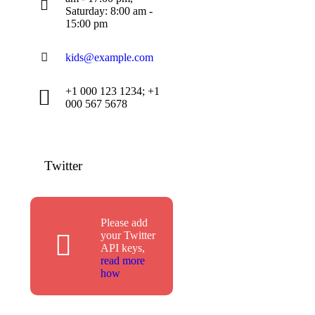
Saturday: 8:00 am -
15:00 pm
kids@example.com
+1 000 123 1234; +1
000 567 5678
Twitter
Please add
your Twitter
API keys,
read more
how