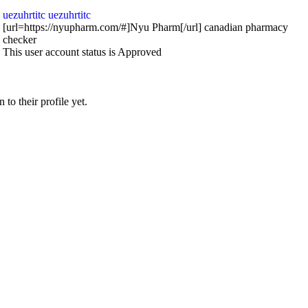
uezuhrtitc uezuhrtitc
[url=https://nyupharm.com/#]Nyu Pharm[/url] canadian pharmacy
checker
This user account status is Approved
to their profile yet.