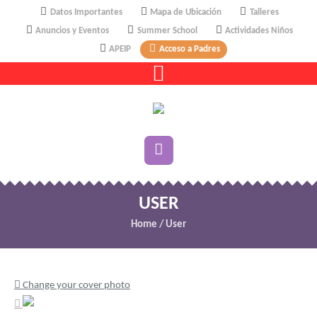
Datos Importantes
Mapa de Ubicación
Talleres
Anuncios y Eventos
Summer School
Actividades Niños
APEIP
Acceso a Padres
USER
Home
/
User
Change your cover photo