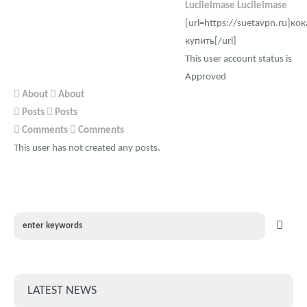
Lucileimase Lucileimase
[url=https://suetavpn.ru]ко
купить[/url]
This user account status is
Approved
About
About
Posts
Posts
Comments
Comments
This user has not created any posts.
LATEST NEWS