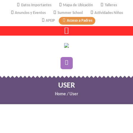
Datos Importantes
Mapa de Ubicación
Talleres
Anuncios y Eventos
Summer School
Actividades Niños
APEIP
Acceso a Padres
USER
Home
/
User
gbgihcy2