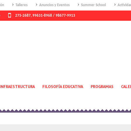
ión
Talleres
Anuncios y Eventos
Summer School
Activida
o
275-2687, 99631-8968 / 98677-9913
USER
Home
/
User
INFRAESTRUCTURA
FILOSOFÍA EDUCATIVA
PROGRAMAS
CALE