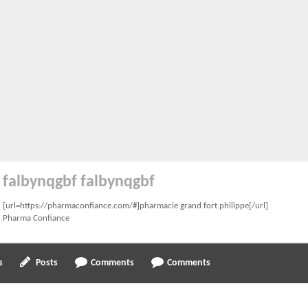
falbynqgbf falbynqgbf
[url=https://pharmaconfiance.com/#]pharmacie grand fort philippe[/url]
Pharma Confiance
s
Posts
Comments
Comments