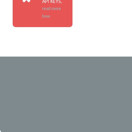
API KEYS,
read more
how