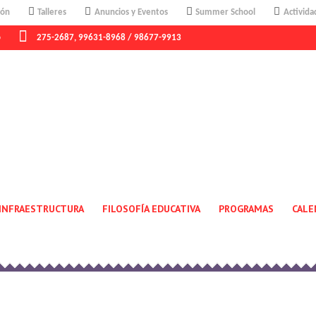
ión
Talleres
Anuncios y Eventos
Summer School
Activida
o
275-2687, 99631-8968 / 98677-9913
USER
Home
/
User
INFRAESTRUCTURA
FILOSOFÍA EDUCATIVA
PROGRAMAS
CALE