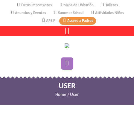
Datos Importantes
Mapa de Ubicación
Talleres
Anuncios y Eventos
Summer School
Actividades Niños
APEIP
Acceso a Padres
USER
Home
/
User
fuxtikwu