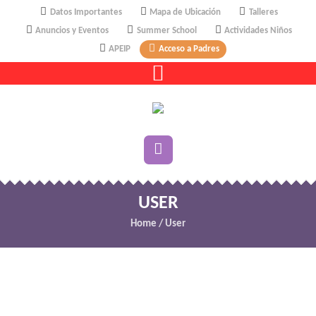
Datos Importantes
Mapa de Ubicación
Talleres
Anuncios y Eventos
Summer School
Actividades Niños
APEIP
Acceso a Padres
USER
Home
/
User
dczwoqr