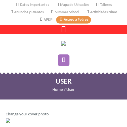
Datos Importantes
Mapa de Ubicación
Talleres
Anuncios y Eventos
Summer School
Actividades Niños
APEIP
Acceso a Padres
USER
Home
/
User
Change your cover photo